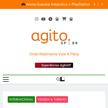
Skip
ce
Ocupação
Arena Guaraná Antarctica + PlayStation
0%
to
content
AgitoSP
Onde Realmente Vale A Pena
Experiências AgitoSP
INTERNACIONAL
VIAGEM & TURISMO