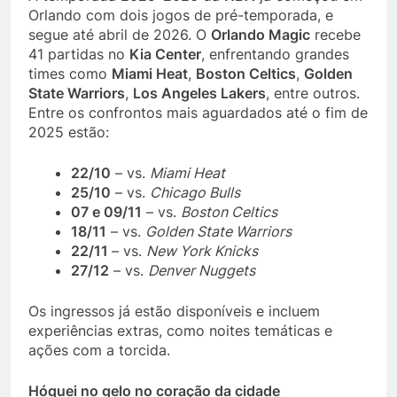
Orlando com dois jogos de pré-temporada, e
segue até abril de 2026. O
Orlando Magic
recebe
41 partidas no
Kia Center
, enfrentando grandes
times como
Miami Heat
,
Boston Celtics
,
Golden
State Warriors
,
Los Angeles Lakers
, entre outros.
Entre os confrontos mais aguardados até o fim de
2025 estão:
22/10
– vs.
Miami Heat
25/10
– vs.
Chicago Bulls
07 e 09/11
– vs.
Boston Celtics
18/11
– vs.
Golden State Warriors
22/11
– vs.
New York Knicks
27/12
– vs.
Denver Nuggets
Os ingressos já estão disponíveis e incluem
experiências extras, como noites temáticas e
ações com a torcida.
Hóquei no gelo no coração da cidade