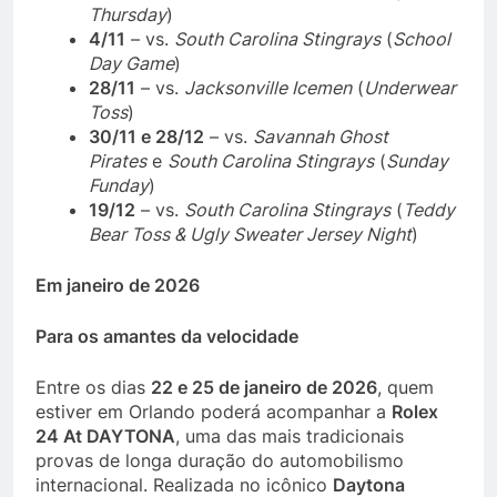
Thursday
)
4/11
– vs.
South Carolina Stingrays
(
School
Day Game
)
28/11
– vs.
Jacksonville Icemen
(
Underwear
Toss
)
30/11 e 28/12
– vs.
Savannah Ghost
Pirates
e
South Carolina Stingrays
(
Sunday
Funday
)
19/12
– vs.
South Carolina Stingrays
(
Teddy
Bear Toss & Ugly Sweater Jersey Night
)
Em janeiro de 2026
Para os amantes da velocidade
Entre os dias
22 e 25 de janeiro de 2026
, quem
estiver em Orlando poderá acompanhar a
Rolex
24 At DAYTONA
, uma das mais tradicionais
provas de longa duração do automobilismo
internacional. Realizada no icônico
Daytona