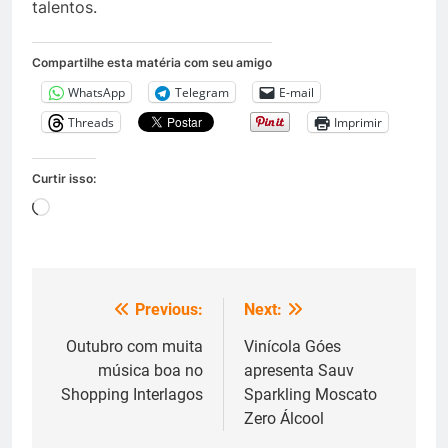
talentos.
Compartilhe esta matéria com seu amigo
WhatsApp
Telegram
E-mail
Threads
Imprimir
Curtir isso:
Carregando...
Previous:
Next:
Navegação
de
Outubro com muita
Vinícola Góes
música boa no
apresenta Sauv
Post
Shopping Interlagos
Sparkling Moscato
Zero Álcool