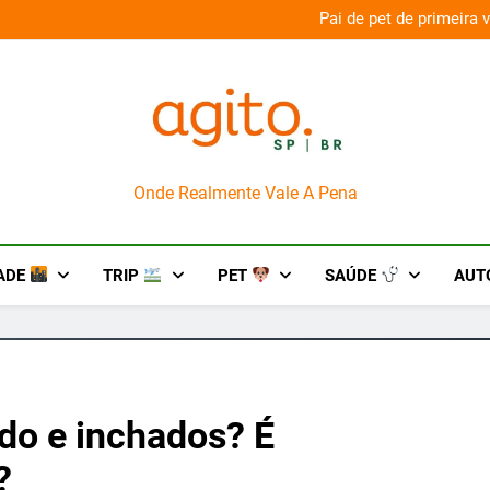
aconda’ para o Howl-O-Scream 2026
Pai de pet de primeira
AgitoSP
Onde Realmente Vale A Pena
ADE
TRIP
PET
SAÚDE
AUT
do e inchados? É
?