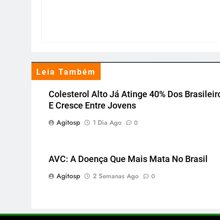
Leia Também
Colesterol Alto Já Atinge 40% Dos Brasileir
E Cresce Entre Jovens
Agitosp
1 Dia Ago
0
AVC: A Doença Que Mais Mata No Brasil
Agitosp
2 Semanas Ago
0