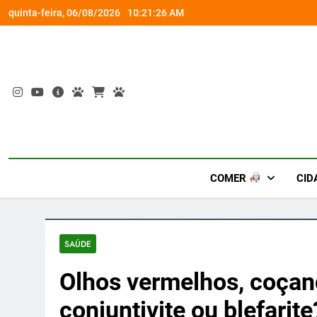
Skip
rena gamer gratuita
Busch Gardens traz ‘An
quinta-feira, 06/08/2026
10:21:27 AM
to
content
COMER
CID
SAÚDE
Olhos vermelhos, coçan
conjuntivite ou blefarite