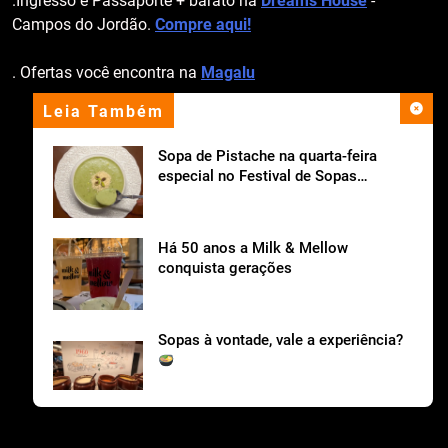
.Ingresso e Passaporte + barato na
Dreams House
-
Campos do Jordão.
Compre aqui!
. Ofertas você encontra na
Magalu
Leia Também
apoio institucional
Sopa de Pistache na quarta-feira
especial no Festival de Sopas
Ceagesp.
Há 50 anos a Milk & Mellow
conquista gerações
Sopas à vontade, vale a experiência?
Cantina Tia Lina celebra o Dia dos Pais com