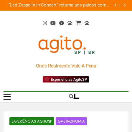
Skip
de
“Led Zeppelin in Concert” retorna aos palcos com a
Cobasi pa
ão
to
Nova Orquestra
content
AgitoSP
Onde Realmente Vale A Pena
Experiências AgitoSP
EXPERIÊNCIAS AGITOSP
GASTRONOMIA