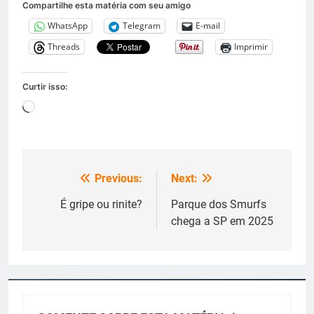
Compartilhe esta matéria com seu amigo
WhatsApp
Telegram
E-mail
Threads
Imprimir
Curtir isso:
Carregando...
Previous:
Next:
Navegação
de
É gripe ou rinite?
Parque dos Smurfs
chega a SP em 2025
Post