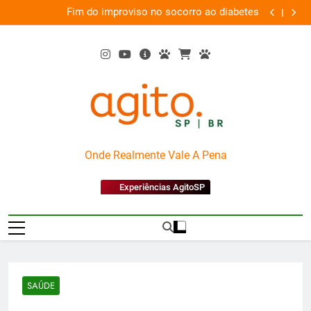
Skip
 o
Fim do improviso no socorro ao diabetes
We
ia
to
content
AgitoSP
Onde Realmente Vale A Pena
Experiências AgitoSP
SAÚDE