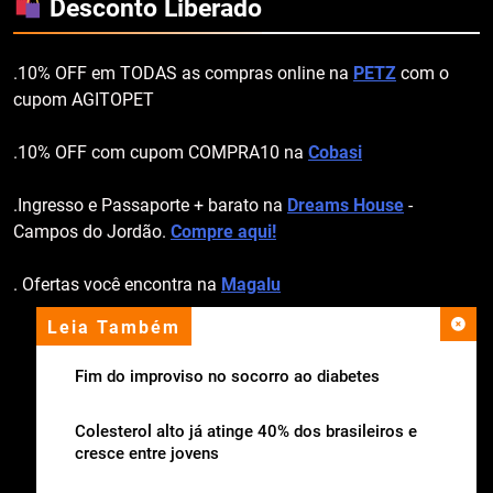
Desconto Liberado
.10% OFF em TODAS as compras online na
PETZ
com o
cupom AGITOPET
.10% OFF com cupom COMPRA10 na
Cobasi
.Ingresso e Passaporte + barato na
Dreams House
-
Campos do Jordão.
Compre aqui!
. Ofertas você encontra na
Magalu
Leia Também
apoio institucional
Fim do improviso no socorro ao diabetes
Colesterol alto já atinge 40% dos brasileiros e
cresce entre jovens