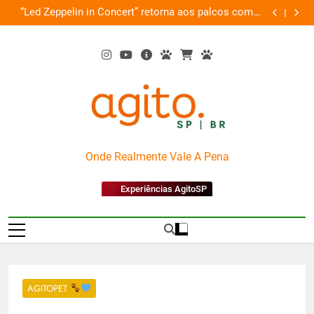
Skip
de
“Led Zeppelin in Concert” retorna aos palcos com a
Cobasi pa
ão
to
Nova Orquestra
content
AgitoSP
Onde Realmente Vale A Pena
Experiências AgitoSP
AGITOPET