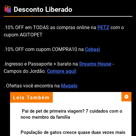
Desconto Liberado
.10% OFF em TODAS as compras online na
PETZ
com o
cupom AGITOPET
.10% OFF com cupom COMPRA10 na
Cobasi
.Ingresso e Passaporte + barato na
Dreams House
-
Campos do Jordão.
Compre aqui!
. Ofertas você encontra na
Magalu
Leia Também
apoio institucional
Pai de pet de primeira viagem? 7 cuidados com o
novo membro da família
População de gatos cresce quase duas vezes mais