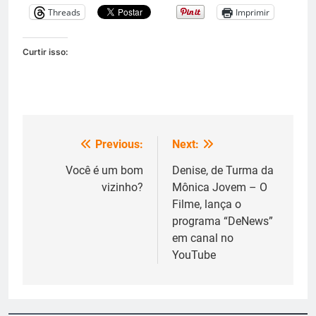
Threads
Imprimir
Curtir isso:
Previous:
Next:
Navegação
de
Você é um bom
Denise, de Turma da
vizinho?
Mônica Jovem – O
Post
Filme, lança o
programa “DeNews”
em canal no
YouTube