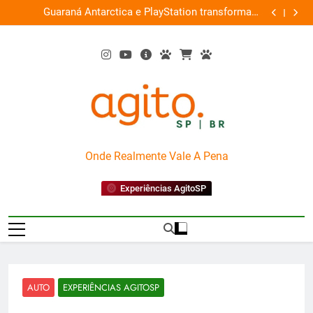
Skip
am
Busch Gardens traz ‘Anaconda’ para o Howl-O-Scream
Pai de
ta
to
2026
content
AgitoSP
Onde Realmente Vale A Pena
Experiências AgitoSP
AUTO
EXPERIÊNCIAS AGITOSP