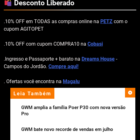
Desconto Liberado
.10% OFF em TODAS as compras online na
PETZ
com o
cupom AGITOPET
.10% OFF com cupom COMPRA10 na
Cobasi
.Ingresso e Passaporte + barato na
Dreams House
-
Campos do Jordão.
Compre aqui!
. Ofertas você encontra na
Magalu
Leia Também
apoio institucional
GWM amplia a família Poer P30 com nova versão
Pro
GWM bate novo recorde de vendas em julho