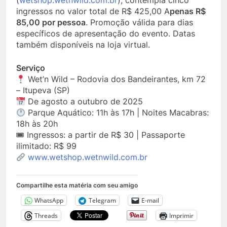
(
wetshop.wetnwild.com.br
), contempla cinco
ingressos no valor total de R$ 425,00 A
penas R$
85,00 por pessoa
. Promoção válida para dias
específicos de apresentação do evento. Datas
também disponíveis na loja virtual.
Serviço
Wet’n Wild – Rodovia dos Bandeirantes, km 72
– Itupeva (SP)
De agosto a outubro de 2025
Parque Aquático: 11h às 17h | Noites Macabras:
18h às 20h
🎟 Ingressos: a partir de R$ 30 | Passaporte
ilimitado: R$ 99
www.wetshop.wetnwild.com.br
Compartilhe esta matéria com seu amigo
WhatsApp
Telegram
E-mail
Threads
Imprimir