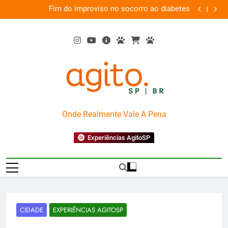
Skip
proviso no socorro ao diabetes
Wet’n Wild transforma a
to
content
AgitoSP
Onde Realmente Vale A Pena
Experiências AgitoSP
CIDADE
EXPERIÊNCIAS AGITOSP