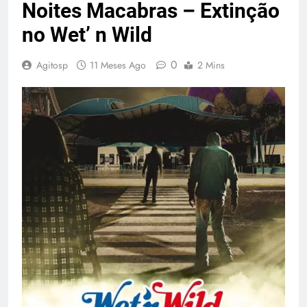
Noites Macabras – Extinção
no Wet’ n Wild
0
Agitosp
11 Meses Ago
2 Mins