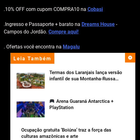
.10% OFF com cupom COMPRA10 na
Cobasi
.Ingresso e Passaporte + barato na
Dreams House
-
Campos do Jordão.
Compre aqui!
. Ofertas você encontra na
Magalu
Leia Também
apoio institucional
Termas dos Laranjais lança versão
infantil de sua Montanha-Russa
Aquática
Arena Guaraná Antarctica +
PlayStation
Ocupação gratuita ‘Boiúna’ traz a força das
culturas amazônicas e arte