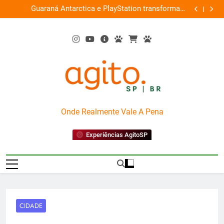
Skip
ce
Guaraná Antarctica e PlayStation transformam
Busch Gard
0%
to
shopping em arena gamer gratuita
content
AgitoSP
Onde Realmente Vale A Pena
Experiências AgitoSP
CIDADE