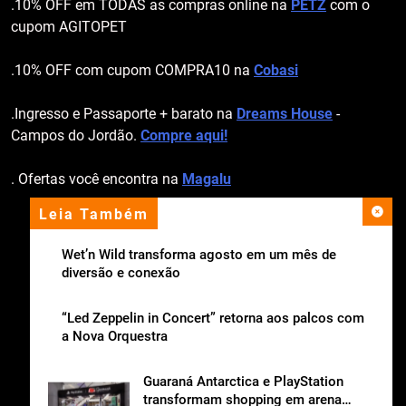
.10% OFF em TODAS as compras online na
PETZ
com o
cupom AGITOPET
.10% OFF com cupom COMPRA10 na
Cobasi
.Ingresso e Passaporte + barato na
Dreams House
-
Campos do Jordão.
Compre aqui!
. Ofertas você encontra na
Magalu
Leia Também
apoio institucional
Wet’n Wild transforma agosto em um mês de
diversão e conexão
“Led Zeppelin in Concert” retorna aos palcos com
a Nova Orquestra
Guaraná Antarctica e PlayStation
transformam shopping em arena