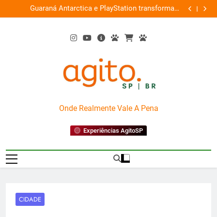
Skip
ce
Guaraná Antarctica e PlayStation transformam
Busch Gard
0%
to
shopping em arena gamer gratuita
content
AgitoSP
Onde Realmente Vale A Pena
Experiências AgitoSP
CIDADE