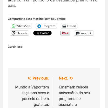
atua com um portfólio de destilados premium no
país.
Compartilhe esta matéria com seu amigo
WhatsApp
Telegram
E-mail
Threads
Imprimir
Curtir isso:
Previous:
Next:
Navegação
de
Mundo a Vapor tem
Cinemark celebra
caça aos ovos e
aniversário do seu
Post
passeio de trem
programa de
gratuitos
assinatura