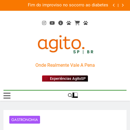
Skip
em
Fim do improviso no socorro ao diabetes
We
va
to
content
AgitoSP
Onde Realmente Vale A Pena
Experiências AgitoSP
GASTRONOMIA