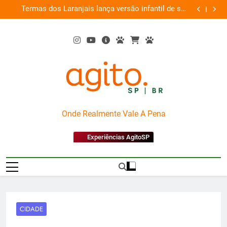
Skip
til de sua
O
Arena Guaraná Antarctica + PlayStation
 Aquática
to
content
AgitoSP
Onde Realmente Vale A Pena
Experiências AgitoSP
CIDADE