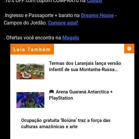
.10% OFF com cupom COMPRA10 na
Cobasi
.Ingresso e Passaporte + barato na
Dreams House
-
Campos do Jordão.
Compre aqui!
. Ofertas você encontra na
Magalu
Leia Também
apoio institucional
Termas dos Laranjais lança versão
infantil de sua Montanha-Russa
Aquática
Arena Guaraná Antarctica +
PlayStation
Ocupação gratuita ‘Boiúna’ traz a força das
culturas amazônicas e arte