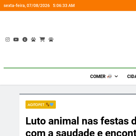
Skip
o membro da família
Fim do
sexta-feira, 07/08/2026
5:06:34 AM
to
content
COMER
CID
AGITOPET
Luto animal nas festas 
com a saudade e encont