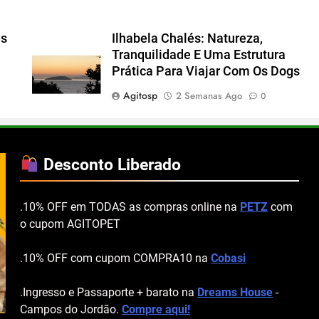
es
Ilhabela Chalés: Natureza,
Tranquilidade E Uma Estrutura
Prática Para Viajar Com Os Dogs
Agitosp
2 Semanas Ago
0
Desconto Liberado
.10% OFF em TODAS as compras online na
PETZ
com
o cupom AGITOPET
.10% OFF com cupom COMPRA10 na
Cobasi
.Ingresso e Passaporte + barato na
Dreams House
-
Campos do Jordão.
Compre aqui!