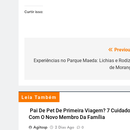
Curtir isso:
Previou
Navegação
de
Experiências no Parque Maeda: Lichias e Rodíz
de Moran
Post
Leia Também
Pai De Pet De Primeira Viagem? 7 Cuidad
Com O Novo Membro Da Família
Agitosp
2 Dias Ago
0