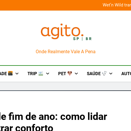
 improviso no socorro ao diabetes
Wet’n Wild tr
AgitoSP
Onde Realmente Vale A Pena
ADE
TRIP
PET
SAÚDE
AUT
de fim de ano: como lidar
rar conforto