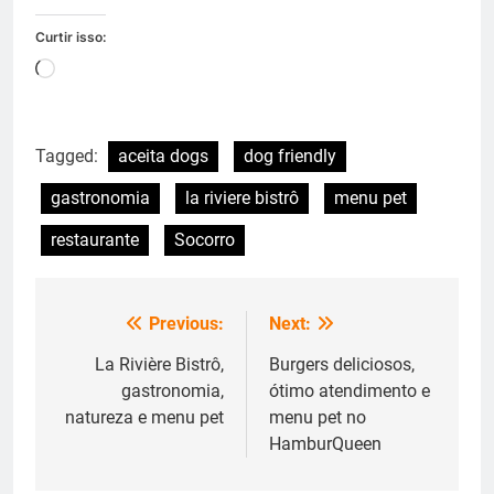
Curtir isso:
Carregando...
Tagged:
aceita dogs
dog friendly
gastronomia
la riviere bistrô
menu pet
restaurante
Socorro
Previous:
Next:
Navegação
de
La Rivière Bistrô,
Burgers deliciosos,
gastronomia,
ótimo atendimento e
Post
natureza e menu pet
menu pet no
HamburQueen