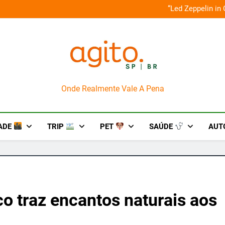
o em um mês de diversão e conexão
“Led Zeppelin in
AgitoSP
Onde Realmente Vale A Pena
ADE
TRIP
PET
SAÚDE
AUT
co traz encantos naturais aos