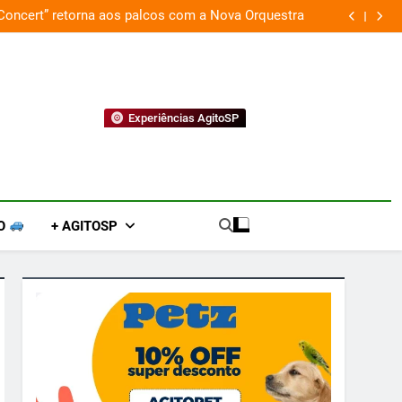
 Concert” retorna aos palcos com a Nova Orquestra
Cobasi p
Experiências AgitoSP
O
+ AGITOSP