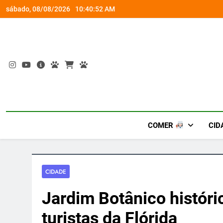
Skip
socorro ao diabetes
Wet’n Wild transforma agost
sábado, 08/08/2026
10:40:52 AM
to
content
COMER
CID
CIDADE
Jardim Botânico históri
turistas da Flórida