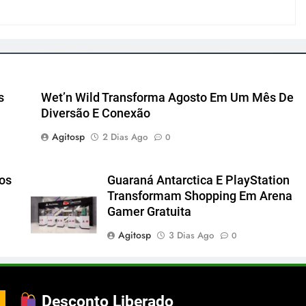
s
Wet’n Wild Transforma Agosto Em Um Mês De
Diversão E Conexão
Agitosp
2 Dias Ago
0
cos
Guaraná Antarctica E PlayStation
Transformam Shopping Em Arena
Gamer Gratuita
Agitosp
3 Dias Ago
0
Desconto Liberado