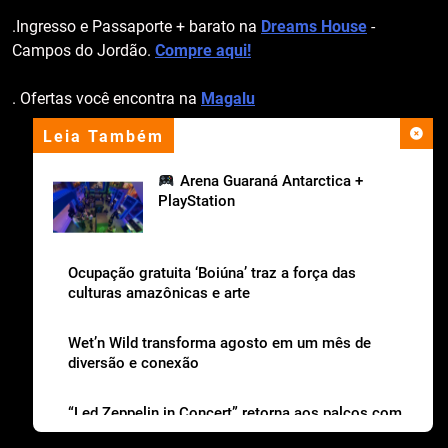
.Ingresso e Passaporte + barato na
Dreams House
-
Campos do Jordão.
Compre aqui!
. Ofertas você encontra na
Magalu
Leia Também
apoio institucional
Arena Guaraná Antarctica +
PlayStation
Ocupação gratuita ‘Boiúna’ traz a força das
culturas amazônicas e arte
Wet’n Wild transforma agosto em um mês de
diversão e conexão
“Led Zeppelin in Concert” retorna aos palcos com
a Nova Orquestra