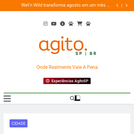
Skip
es
Wet’n Wild transforma agosto em um mês de
“Led Zep
to
diversão e conexão
content
AgitoSP
Onde Realmente Vale A Pena
Experiências AgitoSP
CIDADE