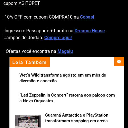
cupom AGITOPET
.10% OFF com cupom COMPRA10 na
Cobasi
.Ingresso e Passaporte + barato na
Dreams House
-
Campos do Jordão.
Compre aqui!
. Ofertas você encontra na
Magalu
Leia Também
apoio institucional
Wet’n Wild transforma agosto em um mês de
diversão e conexão
“Led Zeppelin in Concert” retorna aos palcos com
a Nova Orquestra
Guaraná Antarctica e PlayStation
transformam shopping em arena
gamer gratuita