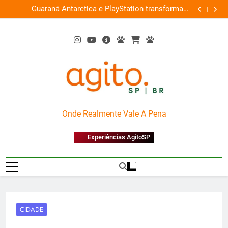
Skip
ce
Guaraná Antarctica e PlayStation transformam
Busch Gard
0%
to
shopping em arena gamer gratuita
content
AgitoSP
Onde Realmente Vale A Pena
Experiências AgitoSP
CIDADE