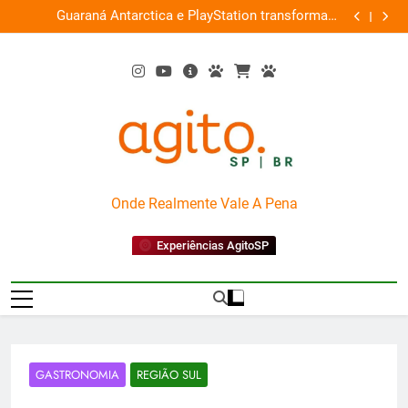
Skip
ce
Guaraná Antarctica e PlayStation transformam
Busch Gard
0%
to
shopping em arena gamer gratuita
content
AgitoSP
Onde Realmente Vale A Pena
Experiências AgitoSP
GASTRONOMIA
REGIÃO SUL