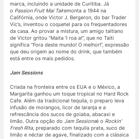
marca, incluindo a unidade de Curitiba. Já
o
Passion Fruit Mai Tai
remonta a 1944 na
Califórnia, onde Victor J. Bergeron, do bar Trader
Vic’s, inventou o coquetel para os frequentadores
da casa. Ao provar a mistura, um amigo taitiano
de Victor gritou “Maita ‘I roa a!”, que no Taiti
significa “Fora deste mundo! O melhor!”, expressão
que deu origem ao nome do drink, que também
está entre os mais pedidos.
Jam Sessions
Criada na fronteira entre os EUA e o México, a
Margarita ganhou um toque tropical no Hard Rock
Cafe. Além da tradicional tequila, o preparo leva
infusão de morangos, licor de laranja e a
refrescância dos sucos de goiaba, abacaxi e
limão. Outra opção do
Jam Sessions
é o
Rockin’
Fresh Rita
, preparado com tequila prata, suco de
limão e néctar de agave, finalizado com a clássica