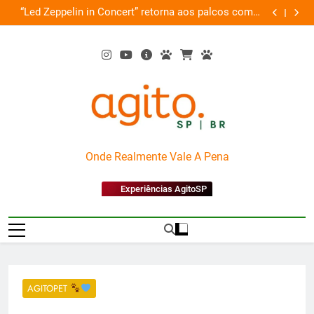
Skip
de
“Led Zeppelin in Concert” retorna aos palcos com a
Cobasi pa
ão
to
Nova Orquestra
content
AgitoSP
Onde Realmente Vale A Pena
Experiências AgitoSP
AGITOPET