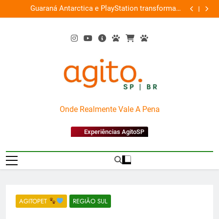
Skip
ce
Guaraná Antarctica e PlayStation transformam
Busch Gard
0%
to
shopping em arena gamer gratuita
content
AgitoSP
Onde Realmente Vale A Pena
Experiências AgitoSP
AGITOPET
REGIÃO SUL