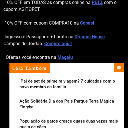
.10% OFF em TODAS as compras online na
PETZ
com o
cupom AGITOPET
.10% OFF com cupom COMPRA10 na
Cobasi
.Ingresso e Passaporte + barato na
Dreams House
-
Campos do Jordão.
Compre aqui!
. Ofertas você encontra na
Magalu
Leia Também
apoio institucional
Pai de pet de primeira viagem? 7 cuidados com o
novo membro da família
Ação Solidária Dia dos Pais Parque Terra Mágica
Florybal
População de gatos cresce quase duas vezes mais
que a de cães