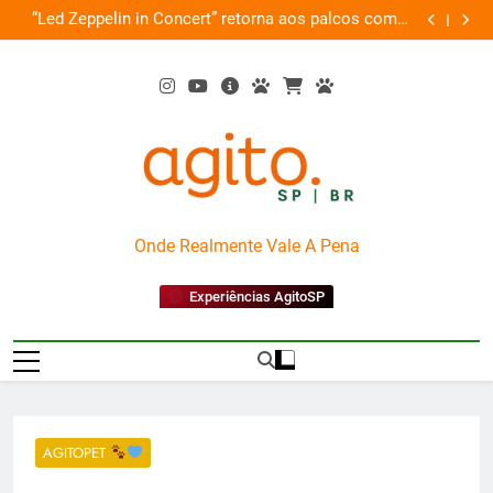
Skip
de
“Led Zeppelin in Concert” retorna aos palcos com a
Cobasi pa
ão
to
Nova Orquestra
content
AgitoSP
Onde Realmente Vale A Pena
Experiências AgitoSP
AGITOPET