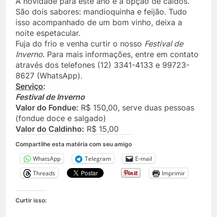
A novidade para este ano é a opção de caldos.
São dois sabores: mandioquinha e feijão. Tudo
isso acompanhado de um bom vinho, deixa a
noite espetacular.
Fuja do frio e venha curtir o nosso
Festival de
Inverno
. Para mais informações, entre em contato
através dos telefones (12) 3341-4133 e 99723-
8627 (WhatsApp).
Serviço
:
Festival de Inverno
Valor do Fondue:
R$ 150,00, serve duas pessoas
(fondue doce e salgado)
Valor do Caldinho:
R$ 15,00
Compartilhe esta matéria com seu amigo
WhatsApp
Telegram
E-mail
Threads
Imprimir
Curtir isso: