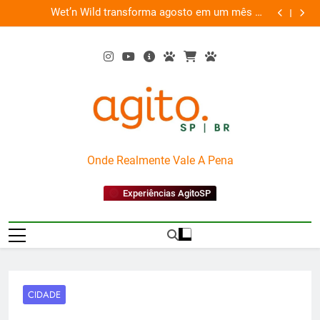
Skip
es
Wet’n Wild transforma agosto em um mês de
“Led Zep
to
diversão e conexão
content
AgitoSP
Onde Realmente Vale A Pena
Experiências AgitoSP
CIDADE