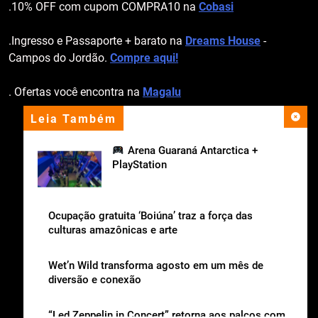
.10% OFF com cupom COMPRA10 na
Cobasi
.Ingresso e Passaporte + barato na
Dreams House
-
Campos do Jordão.
Compre aqui!
. Ofertas você encontra na
Magalu
Leia Também
apoio institucional
Arena Guaraná Antarctica +
PlayStation
Ocupação gratuita ‘Boiúna’ traz a força das
culturas amazônicas e arte
Wet’n Wild transforma agosto em um mês de
diversão e conexão
“Led Zeppelin in Concert” retorna aos palcos com