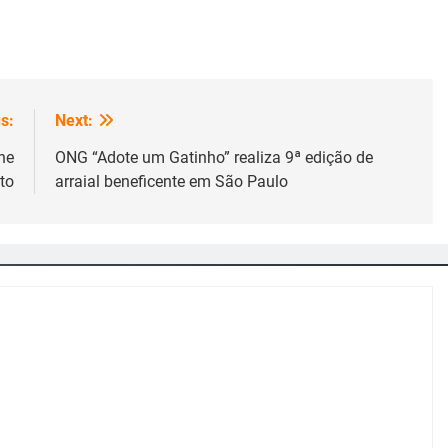
s:
Next:
ne
ONG “Adote um Gatinho” realiza 9ª edição de
to
arraial beneficente em São Paulo