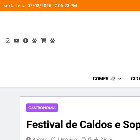
Skip
om a Nova Orquestra
Cobasi participa do GoldeN GatoFest 2
sexta-feira, 07/08/2026
7:06:24 PM
to
content
COMER
CID
GASTRONOMIA
Festival de Caldos e So
0
Agitosp
1 Ano Ago
2 Mins