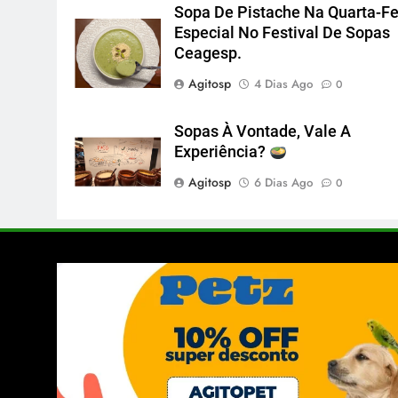
Sopa De Pistache Na Quarta-Fe
Especial No Festival De Sopas
Ceagesp.
Agitosp
4 Dias Ago
0
Sopas À Vontade, Vale A
Experiência?
Agitosp
6 Dias Ago
0