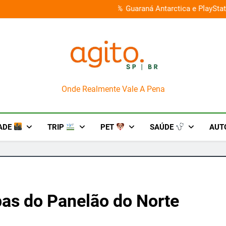
026 e oferece descontos de até 50%
Guaraná Antarctica e PlayStat
AgitoSP
Onde Realmente Vale A Pena
ADE
TRIP
PET
SAÚDE
AUT
pas do Panelão do Norte