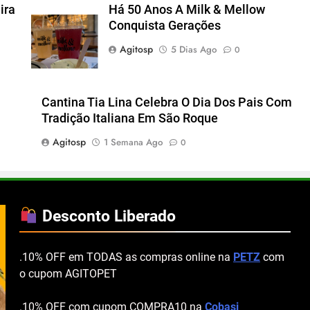
ira
Há 50 Anos A Milk & Mellow
Conquista Gerações
Agitosp
5 Dias Ago
0
Cantina Tia Lina Celebra O Dia Dos Pais Com
Tradição Italiana Em São Roque
Agitosp
1 Semana Ago
0
Desconto Liberado
.10% OFF em TODAS as compras online na
PETZ
com
o cupom AGITOPET
.10% OFF com cupom COMPRA10 na
Cobasi