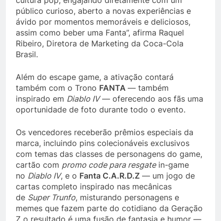
cultura pop, engajando diretamente com um
público curioso, aberto a novas experiências e
ávido por momentos memoráveis e deliciosos,
assim como beber uma Fanta”, afirma Raquel
Ribeiro, Diretora de Marketing da Coca-Cola
Brasil.
Além do escape game, a ativação contará
também com o Trono
FANTA
— também
inspirado em
Diablo IV
— oferecendo aos fãs uma
oportunidade de foto durante todo o evento.
Os vencedores receberão prêmios especiais da
marca, incluindo pins colecionáveis exclusivos
com temas das classes de personagens do game,
cartão com
promo code para resgate
in-game
no
Diablo IV
, e o
Fanta C.A.R.D.Z
— um jogo de
cartas completo inspirado nas mecânicas
de
Super Trunfo
, misturando personagens e
memes que fazem parte do cotidiano da Geração
Z o resultado é uma fusão de fantasia e humor —