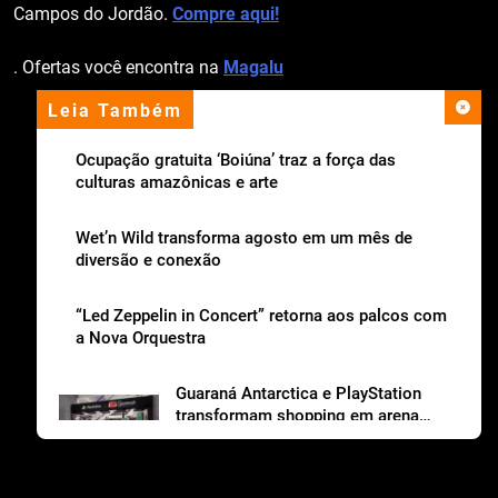
Campos do Jordão.
Compre aqui!
. Ofertas você encontra na
Magalu
Leia Também
apoio institucional
Ocupação gratuita ‘Boiúna’ traz a força das
culturas amazônicas e arte
Wet’n Wild transforma agosto em um mês de
diversão e conexão
“Led Zeppelin in Concert” retorna aos palcos com
a Nova Orquestra
Guaraná Antarctica e PlayStation
transformam shopping em arena
gamer gratuita