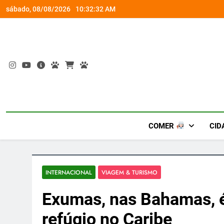
Skip
socorro ao diabetes
Wet’n Wild transforma agost
sábado, 08/08/2026
10:32:33 AM
to
content
COMER
CID
INTERNACIONAL
VIAGEM & TURISMO
Exumas, nas Bahamas, é
refúgio no Caribe