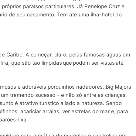
próprios paraísos particulares. Já Penelope Cruz e
ário de seu casamento. Tem até uma ilha-hotel do
e Caribe. A começar, claro, pelas famosas águas em
ira, que são tão límpidas que podem ser vistas até
mosos e adoráveis porquinhos nadadores. Big Majors
um tremendo sucesso – e não só entre as crianças.
unto é atrativo turístico aliado a natureza. Sendo
finhos, acariciar arraias, ver estrelas do mar e, para
barões-lixa.
onvidam para a prática de mergulho e snorkeling em