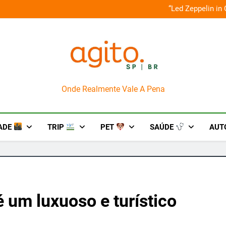
o em um mês de diversão e conexão
“Led Zeppelin in
AgitoSP
Onde Realmente Vale A Pena
ADE
TRIP
PET
SAÚDE
AUT
 um luxuoso e turístico