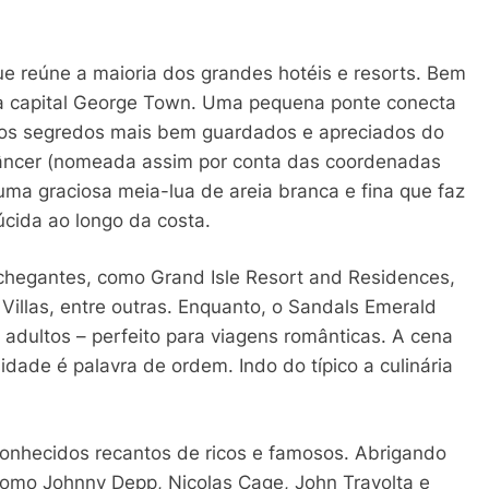
que reúne a maioria dos grandes hotéis e resorts. Bem
 a capital George Town. Uma pequena ponte conecta
dos segredos mais bem guardados e apreciados do
 Câncer (nomeada assim por conta das coordenadas
 uma graciosa meia-lua de areia branca e fina que faz
úcida ao longo da costa.
nchegantes, como Grand Isle Resort and Residences,
 Villas, entre outras. Enquanto, o Sandals Emerald
 adultos – perfeito para viagens românticas. A cena
dade é palavra de ordem. Indo do típico a culinária
conhecidos recantos de ricos e famosos. Abrigando
como Johnny Depp, Nicolas Cage, John Travolta e