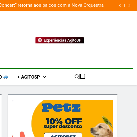
 Concert” retorna aos palcos com a Nova Orquestra
Cobasi p
Experiências AgitoSP
O
+ AGITOSP