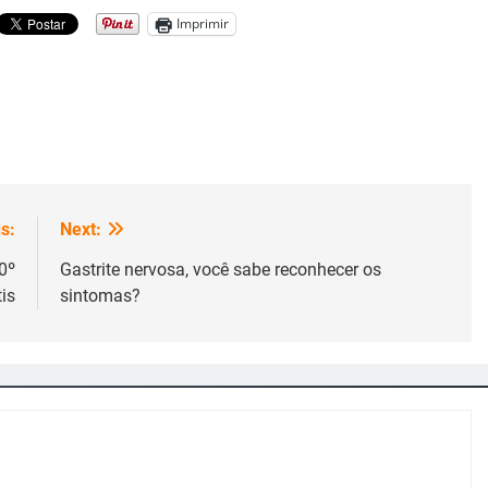
Imprimir
s:
Next:
0º
Gastrite nervosa, você sabe reconhecer os
is
sintomas?