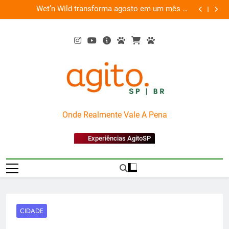
Skip
es
Wet’n Wild transforma agosto em um mês de
“Led Zep
to
diversão e conexão
content
AgitoSP
Onde Realmente Vale A Pena
Experiências AgitoSP
CIDADE