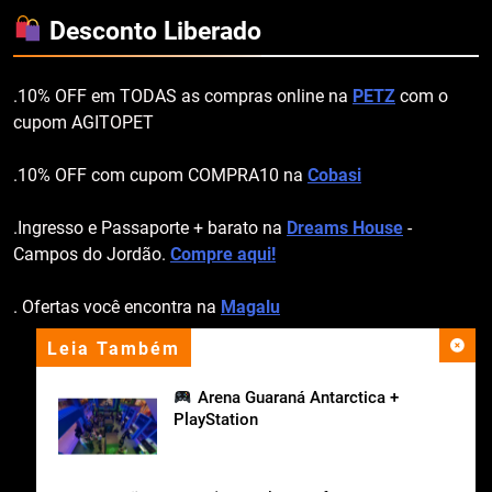
Desconto Liberado
.10% OFF em TODAS as compras online na
PETZ
com o
cupom AGITOPET
.10% OFF com cupom COMPRA10 na
Cobasi
.Ingresso e Passaporte + barato na
Dreams House
-
Campos do Jordão.
Compre aqui!
. Ofertas você encontra na
Magalu
Leia Também
apoio institucional
Arena Guaraná Antarctica +
PlayStation