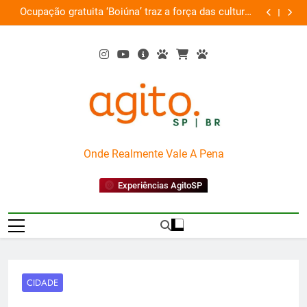
Skip
Ocupação gratuita ‘Boiúna’ traz a força das culturas
P
on
to
amazônicas e arte
content
AgitoSP
Onde Realmente Vale A Pena
Experiências AgitoSP
CIDADE