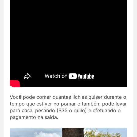
Você pode comer quantas lichias quiser durante o
tempo que estiver no pomar e também pode levar
para casa, pesando ($35 o quilo) e efetuando o
pagamento na saída.