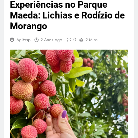
Experiências no Parque
Maeda: Lichias e Rodízio de
Morango
0
Agitosp
2 Anos Ago
2 Mins