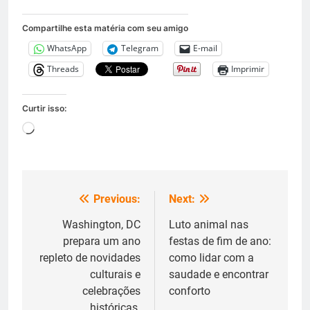
Compartilhe esta matéria com seu amigo
WhatsApp
Telegram
E-mail
Threads
Imprimir
Curtir isso:
Carregando...
Previous:
Next:
Navegação
de
Washington, DC
Luto animal nas
prepara um ano
festas de fim de ano:
Post
repleto de novidades
como lidar com a
culturais e
saudade e encontrar
celebrações
conforto
históricas