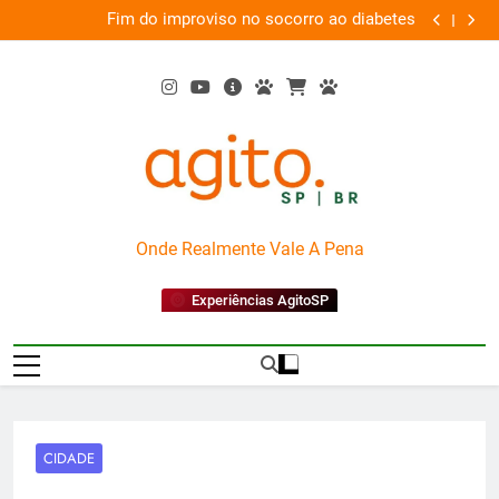
Skip
 o
Fim do improviso no socorro ao diabetes
We
ia
to
content
AgitoSP
Onde Realmente Vale A Pena
Experiências AgitoSP
CIDADE