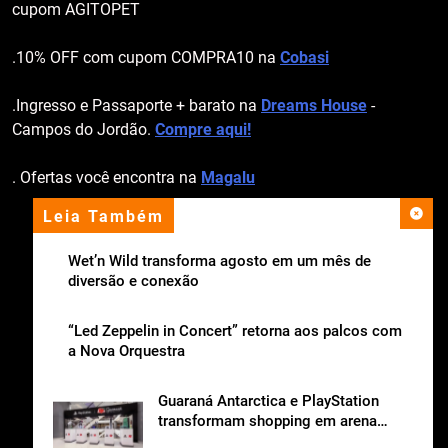
cupom AGITOPET
.10% OFF com cupom COMPRA10 na
Cobasi
.Ingresso e Passaporte + barato na
Dreams House
-
Campos do Jordão.
Compre aqui!
. Ofertas você encontra na
Magalu
Leia Também
apoio institucional
Wet’n Wild transforma agosto em um mês de
diversão e conexão
“Led Zeppelin in Concert” retorna aos palcos com
a Nova Orquestra
Guaraná Antarctica e PlayStation
transformam shopping em arena
gamer gratuita