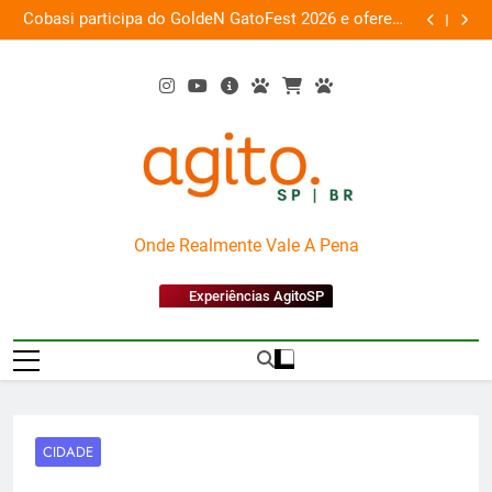
Skip
 a
Cobasi participa do GoldeN GatoFest 2026 e oferece
Gua
ra
to
descontos de até 50%
content
AgitoSP
Onde Realmente Vale A Pena
Experiências AgitoSP
CIDADE