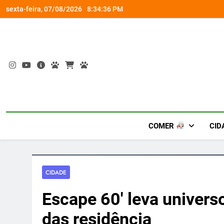
Skip
om a Nova Orquestra
Cobasi participa do GoldeN GatoFest 2
sexta-feira, 07/08/2026
8:34:37 PM
to
content
COMER
CID
CIDADE
Escape 60′ leva univers
das residência