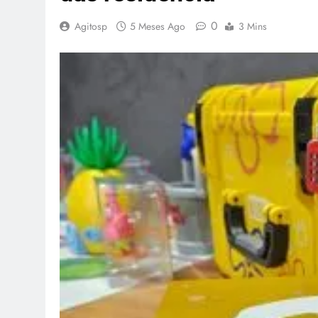
0
Agitosp
5 Meses Ago
3 Mins