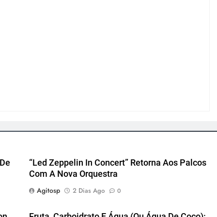
 De
“Led Zeppelin In Concert” Retorna Aos Palcos
Com A Nova Orquestra
Agitosp
2 Dias Ago
0
on
Fruta, Carboidrato E Água (ou Água De Coco):