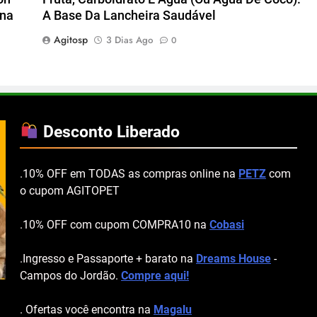
ena
A Base Da Lancheira Saudável
Agitosp
3 Dias Ago
0
Desconto Liberado
.10% OFF em TODAS as compras online na
PETZ
com
o cupom AGITOPET
.10% OFF com cupom COMPRA10 na
Cobasi
.Ingresso e Passaporte + barato na
Dreams House
-
Campos do Jordão.
Compre aqui!
. Ofertas você encontra na
Magalu