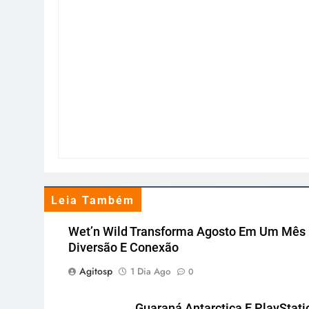
Leia Também
Wet’n Wild Transforma Agosto Em Um Mês
Diversão E Conexão
Agitosp
1 Dia Ago
0
Guaraná Antarctica E PlayStati