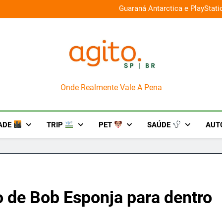
026 e oferece descontos de até 50%
Guaraná Antarctica e PlayStat
AgitoSP
Onde Realmente Vale A Pena
ADE
TRIP
PET
SAÚDE
AUT
o de Bob Esponja para dentro