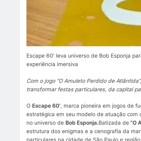
Escape 60′ leva universo de Bob Esponja pa
experiência imersiva
Com o jogo “O Amuleto Perdido de Atlântida”
transformar festas particulares, da capital p
O
Escape 60’
, marca pioneira em jogos de f
estratégica em seu modelo de atuação com o
no universo de
Bob Esponja.
Batizada de
“O A
estrutura dos enigmas e a cenografia da ma
particulares na cidade de São Paulo e regiã