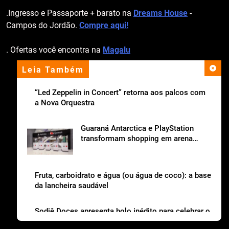
.Ingresso e Passaporte + barato na
Dreams House
-
Campos do Jordão.
Compre aqui!
. Ofertas você encontra na
Magalu
Leia Também
apoio institucional
“Led Zeppelin in Concert” retorna aos palcos com
a Nova Orquestra
Guaraná Antarctica e PlayStation
transformam shopping em arena
gamer gratuita
Fruta, carboidrato e água (ou água de coco): a base
da lancheira saudável
Sodiê Doces apresenta bolo inédito para celebrar o
Dia dos Pais