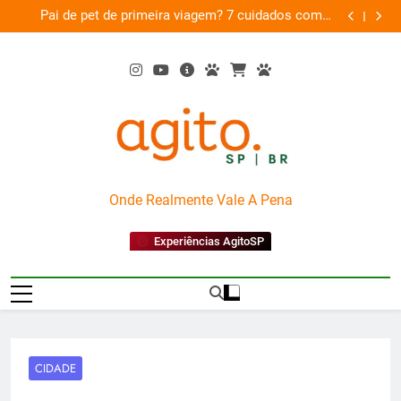
Skip
am
Pai de pet de primeira viagem? 7 cuidados com o
Musica
26
to
novo membro da família
content
AgitoSP
Onde Realmente Vale A Pena
Experiências AgitoSP
CIDADE