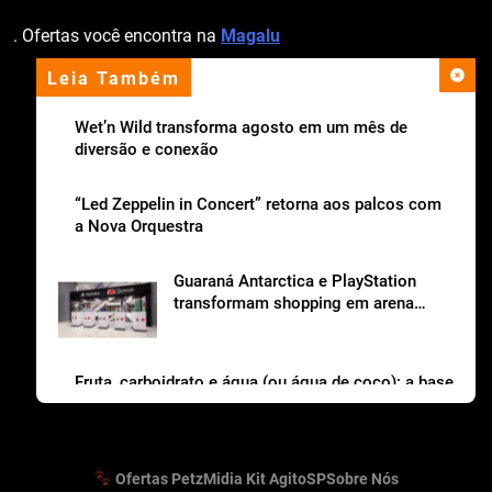
. Ofertas você encontra na
Magalu
Leia Também
apoio institucional
Wet’n Wild transforma agosto em um mês de
diversão e conexão
“Led Zeppelin in Concert” retorna aos palcos com
a Nova Orquestra
Guaraná Antarctica e PlayStation
transformam shopping em arena
gamer gratuita
Fruta, carboidrato e água (ou água de coco): a base
da lancheira saudável
Ofertas Petz
Midia Kit AgitoSP
Sobre Nós