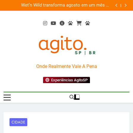
Skip
es
Wet’n Wild transforma agosto em um mês de
“Led Zep
to
diversão e conexão
content
AgitoSP
Onde Realmente Vale A Pena
Experiências AgitoSP
CIDADE