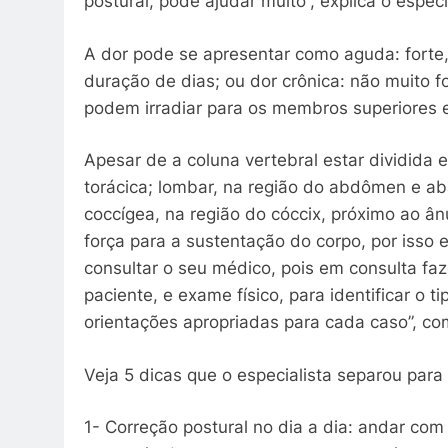
postural, pode ajudar muito”, explica o especi
A dor pode se apresentar como aguda: forte,
duração de dias; ou dor crônica: não muito
podem irradiar para os membros superiores e
Apesar de a coluna vertebral estar dividida e
torácica; lombar, na região do abdômen e aba
coccígea, na região do cóccix, próximo ao â
força para a sustentação do corpo, por isso e
consultar o seu médico, pois em consulta fa
paciente, e exame físico, para identificar o t
orientações apropriadas para cada caso”, co
Veja 5 dicas que o especialista separou para 
1- Correção postural no dia a dia: andar com