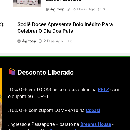
Agitosp
16 Horas Ago
0
):
Sodiê Doces Apresenta Bolo Inédito Para
Celebrar O Dia Dos Pais
Agitosp
2 Dias Ago
0
Desconto Liberado
.10% OFF em TODAS as compras online na
PETZ
com
o cupom AGITOPET
.10% OFF com cupom COMPRA10 na
Cobasi
.Ingresso e Passaporte + barato na
Dreams House
-