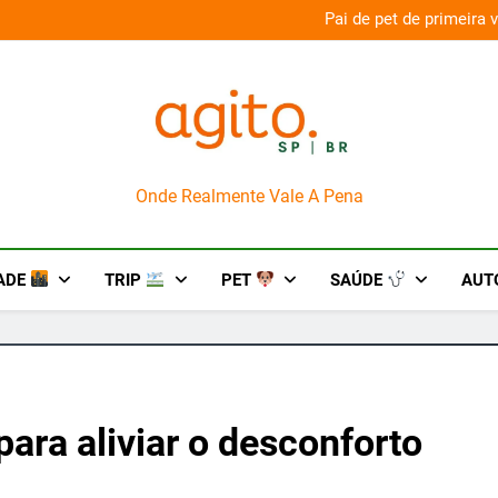
aconda’ para o Howl-O-Scream 2026
Pai de pet de primeira
AgitoSP
Onde Realmente Vale A Pena
ADE
TRIP
PET
SAÚDE
AUT
para aliviar o desconforto