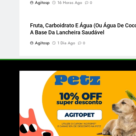
Agitosp
16 Horas Ago
0
Fruta, Carboidrato E Água (ou Água De Coco
A Base Da Lancheira Saudável
Agitosp
1 Dia Ago
0