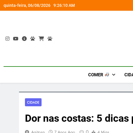
Skip
rena gamer gratuita
Busch Gardens traz ‘An
quinta-feira, 06/08/2026
9:26:11 AM
to
content
COMER
CID
CIDADE
Dor nas costas: 5 dicas 
0
Agitosp
7 Anos Ago
4 Mins