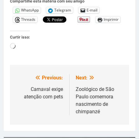
Compartilhe esta matéria com seu amigo
WhatsApp
Telegram
E-mail
Threads
Imprimir
Curtir isso:
Carregando...
Previous:
Next:
Navegação
de
Carnaval exige
Zoológico de São
atenção com pets
Paulo comemora
Post
nascimento de
chimpanzé