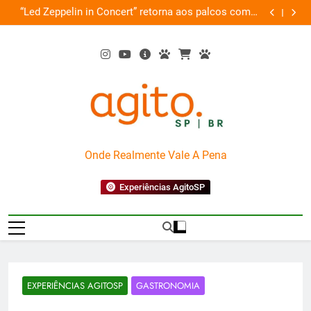
Skip
rt” retorna aos palcos com a
Cobasi participa do GoldeN GatoFest
to
Nova Orquestra
descon
content
AgitoSP
Onde Realmente Vale A Pena
Experiências AgitoSP
EXPERIÊNCIAS AGITOSP
GASTRONOMIA