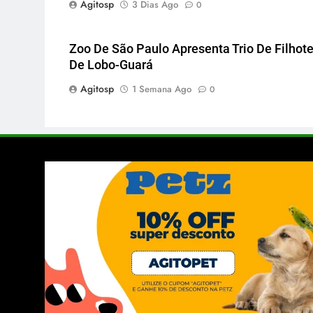
Agitosp
3 Dias Ago
0
Zoo De São Paulo Apresenta Trio De Filhot
De Lobo-Guará
Agitosp
1 Semana Ago
0