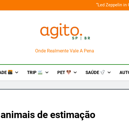
o em um mês de diversão e conexão
“Led Zeppelin in
AgitoSP
Onde Realmente Vale A Pena
ADE
TRIP
PET
SAÚDE
AUT
 animais de estimação