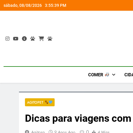
Skip
socorro ao diabetes
Wet’n Wild transforma agost
sábado, 08/08/2026
3:55:40 PM
to
content
COMER
CID
AGITOPET
Dicas para viagens com
0
Agitosp
9 Anos Ago
4 Mins