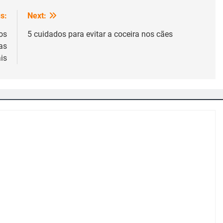
s:
Next:
os
5 cuidados para evitar a coceira nos cães
as
is