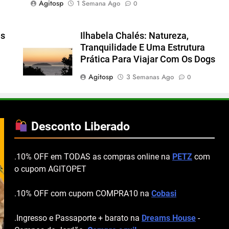
Agitosp
1 Semana Ago
0
es
Ilhabela Chalés: Natureza,
Tranquilidade E Uma Estrutura
Prática Para Viajar Com Os Dogs
Agitosp
3 Semanas Ago
0
Desconto Liberado
.10% OFF em TODAS as compras online na
PETZ
com
o cupom AGITOPET
.10% OFF com cupom COMPRA10 na
Cobasi
.Ingresso e Passaporte + barato na
Dreams House
-