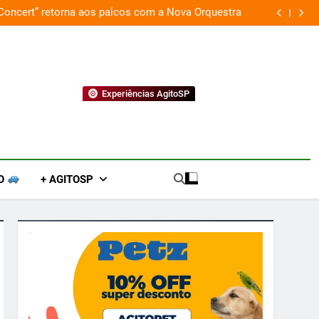
 Concert” retorna aos palcos com a Nova Orquestra
Cobasi p
Experiências AgitoSP
O
+ AGITOSP