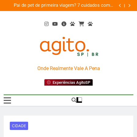
Skip
am
Pai de pet de primeira viagem? 7 cuidados com o
Musica
26
to
novo membro da família
content
AgitoSP
Onde Realmente Vale A Pena
Experiências AgitoSP
CIDADE