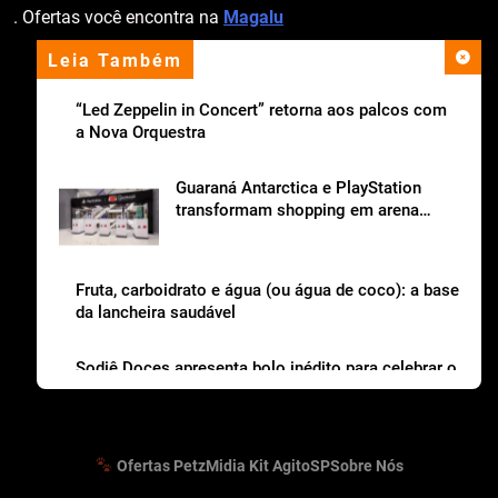
. Ofertas você encontra na
Magalu
Leia Também
apoio institucional
“Led Zeppelin in Concert” retorna aos palcos com
a Nova Orquestra
Guaraná Antarctica e PlayStation
transformam shopping em arena
gamer gratuita
Fruta, carboidrato e água (ou água de coco): a base
da lancheira saudável
Sodiê Doces apresenta bolo inédito para celebrar o
Dia dos Pais
Ofertas Petz
Midia Kit AgitoSP
Sobre Nós