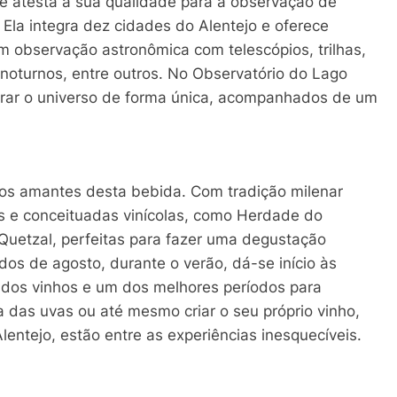
que atesta a sua qualidade para a observação de
 Ela integra dez cidades do Alentejo e oferece
em observação astronômica com telescópios, trilhas,
noturnos, entre outros. No Observatório do Lago
lorar o universo de forma única, acompanhados de um
a os amantes desta bebida. Com tradição milenar
s e conceituadas vinícolas, como Herdade do
Quetzal, perfeitas para fazer uma degustação
os de agosto, durante o verão, dá-se início às
 dos vinhos e um dos melhores períodos para
sa das uvas ou até mesmo criar o seu próprio vinho,
entejo, estão entre as experiências inesquecíveis.