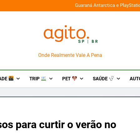
026 e oferece descontos de até 50%
Guaraná Antarctica e PlayStat
AgitoSP
Onde Realmente Vale A Pena
ADE
TRIP
PET
SAÚDE
AUT
os para curtir o verão no