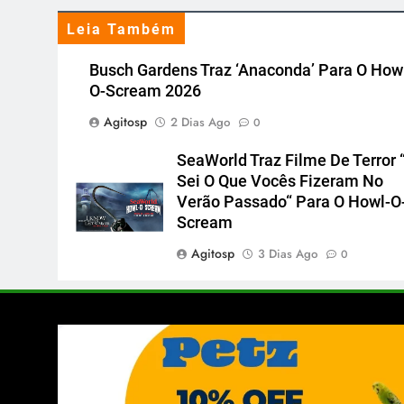
Leia Também
Busch Gardens Traz ‘Anaconda’ Para O How
O-Scream 2026
Agitosp
2 Dias Ago
0
SeaWorld Traz Filme De Terror 
Sei O Que Vocês Fizeram No
Verão Passado“ Para O Howl-O
Scream
Agitosp
3 Dias Ago
0