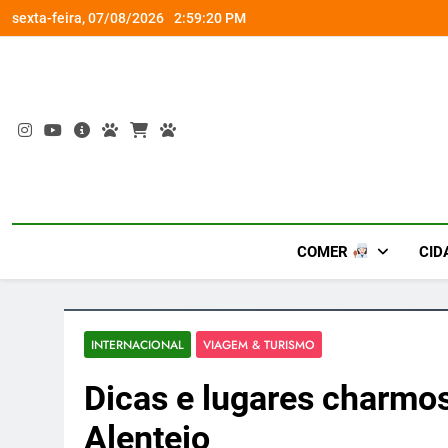
Skip
om a Nova Orquestra
Cobasi participa do GoldeN GatoFest 2
sexta-feira, 07/08/2026
2:59:21 PM
to
content
COMER
CID
INTERNACIONAL
VIAGEM & TURISMO
Dicas e lugares charmos
Alentejo