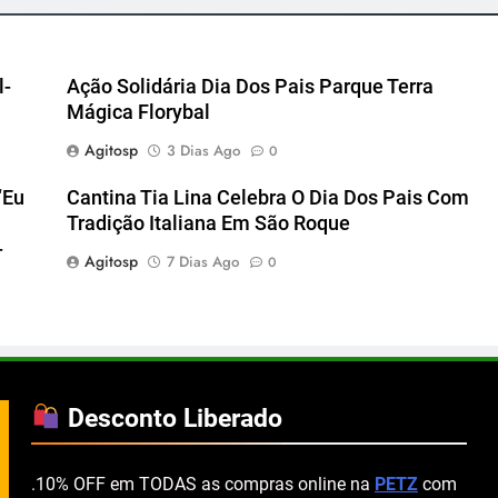
l-
Ação Solidária Dia Dos Pais Parque Terra
Mágica Florybal
Agitosp
3 Dias Ago
0
“Eu
Cantina Tia Lina Celebra O Dia Dos Pais Com
Tradição Italiana Em São Roque
-
Agitosp
7 Dias Ago
0
Desconto Liberado
.10% OFF em TODAS as compras online na
PETZ
com