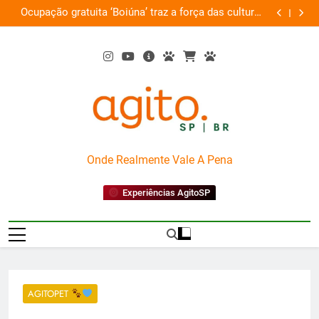
Skip
traz a força das culturas
Por que Santo Domingo merece
to
amazônicas e arte
content
AgitoSP
Onde Realmente Vale A Pena
Experiências AgitoSP
AGITOPET