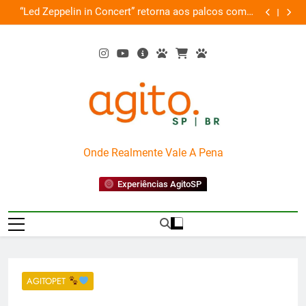
Skip
de
“Led Zeppelin in Concert” retorna aos palcos com a
Cobasi pa
ão
to
Nova Orquestra
content
AgitoSP
Onde Realmente Vale A Pena
Experiências AgitoSP
AGITOPET