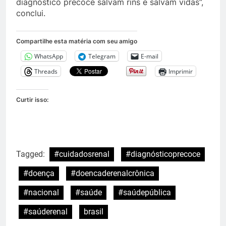
diagnóstico precoce salvam rins e salvam vidas”,
conclui.
Compartilhe esta matéria com seu amigo
WhatsApp
Telegram
E-mail
Threads
Imprimir
Curtir isso:
Tagged:
#cuidadosrenal
#diagnósticoprecoce
#doença
#doencaderenalcrônica
#nacional
#saúde
#saúdepública
#saúderenal
brasil