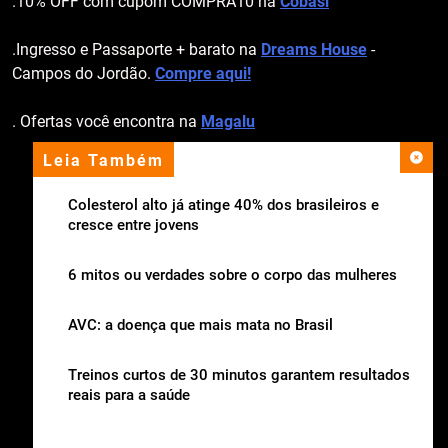
.10% OFF com cupom COMPRA10 na
Cobasi
.Ingresso e Passaporte + barato na
Dreams House
-
Campos do Jordão.
Compre aqui!
. Ofertas você encontra na
Magalu
Leia Também
apoio institucional
Colesterol alto já atinge 40% dos brasileiros e
cresce entre jovens
6 mitos ou verdades sobre o corpo das mulheres
AVC: a doença que mais mata no Brasil
Treinos curtos de 30 minutos garantem resultados
reais para a saúde