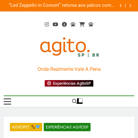
Skip
de
“Led Zeppelin in Concert” retorna aos palcos com a
Cobasi pa
ão
to
Nova Orquestra
content
AgitoSP
Onde Realmente Vale A Pena
Experiências AgitoSP
AGITOPET
EXPERIÊNCIAS AGITOSP