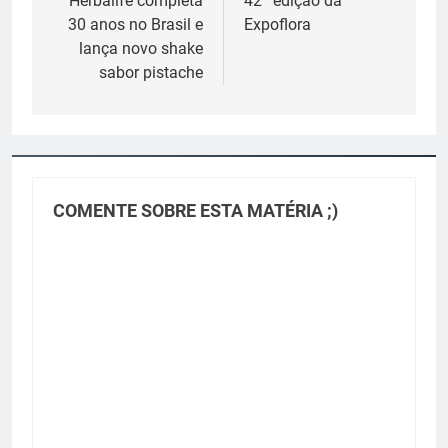
de
Herbalife completa
42ª edição da
30 anos no Brasil e
Expoflora
Post
lança novo shake
sabor pistache
COMENTE SOBRE ESTA MATÉRIA ;)