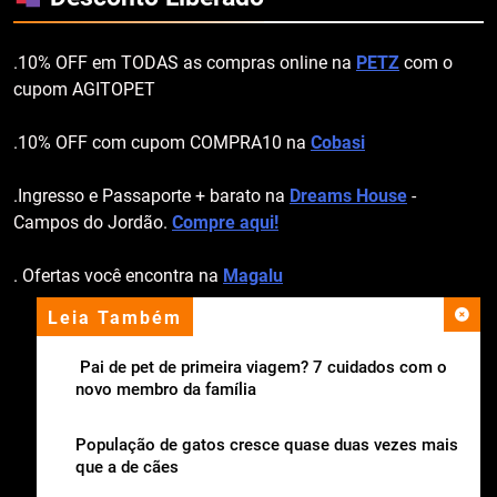
.10% OFF em TODAS as compras online na
PETZ
com o
cupom AGITOPET
.10% OFF com cupom COMPRA10 na
Cobasi
.Ingresso e Passaporte + barato na
Dreams House
-
Campos do Jordão.
Compre aqui!
. Ofertas você encontra na
Magalu
Leia Também
apoio institucional
Pai de pet de primeira viagem? 7 cuidados com o
novo membro da família
População de gatos cresce quase duas vezes mais
que a de cães