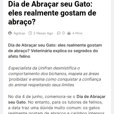
Dia de Abraçar seu Gato:
eles realmente gostam de
abraço?
0
Agitosp
2 Meses Ago
4 Mins
Dia de Abraçar seu Gato: eles realmente gostam
de abraço? Veterinária explica os segredos do
afeto felino
Especialista da Unifran desmistifica o
comportamento dos bichanos, mapeia as áreas
‘proibidas’ e ensina como conquistar a confiança
do animal respeitando seus limites
No dia 4 de junho, comemora-se o
Dia de Abraçar
seu Gato
. No entanto, para os tutores de felinos,
a data traz uma dúvida muito comum: os gatos
realmente gostam de abraços e carinhos intensos