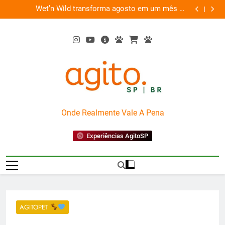
Skip
es
Wet’n Wild transforma agosto em um mês de
“Led Zep
to
diversão e conexão
content
AgitoSP
Onde Realmente Vale A Pena
Experiências AgitoSP
AGITOPET