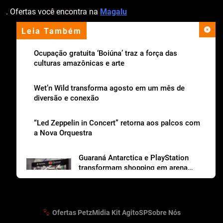
. Ofertas você encontra na
Magalu
Leia Também
apoio institucional
Ocupação gratuita ‘Boiúna’ traz a força das
culturas amazônicas e arte
Wet’n Wild transforma agosto em um mês de
diversão e conexão
“Led Zeppelin in Concert” retorna aos palcos com
a Nova Orquestra
Guaraná Antarctica e PlayStation
transformam shopping em arena
gamer gratuita
Ofertas Petz
Midia Kit AgitoSP
Sobre Nós