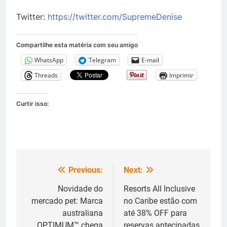
Twitter:
https://twitter.com/
SupremeDenise
Compartilhe esta matéria com seu amigo
WhatsApp
Telegram
E-mail
Threads
Imprimir
Curtir isso:
Previous:
Next:
Navegação
de
Novidade do
Resorts All Inclusive
mercado pet: Marca
no Caribe estão com
Post
australiana
até 38% OFF para
OPTIMUM™ chega
reservas antecipadas