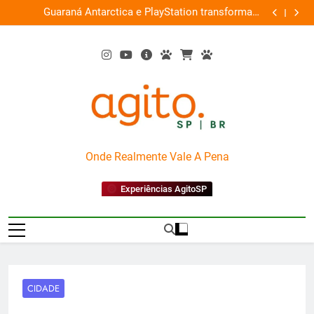
Skip
ce
Guaraná Antarctica e PlayStation transformam
Busch Gard
0%
to
shopping em arena gamer gratuita
content
AgitoSP
Onde Realmente Vale A Pena
Experiências AgitoSP
CIDADE