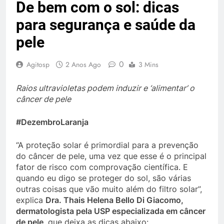
De bem com o sol: dicas
para segurança e saúde da
pele
0
Agitosp
2 Anos Ago
3 Mins
Raios ultravioletas podem induzir e ‘alimentar’ o
câncer de pele
#DezembroLaranja
“A proteção solar é primordial para a prevenção
do câncer de pele, uma vez que esse é o principal
fator de risco com comprovação científica. E
quando eu digo se proteger do sol, são várias
outras coisas que vão muito além do filtro solar”,
explica
Dra. Thais Helena Bello Di Giacomo,
dermatologista pela USP especializada em câncer
de pele
, que deixa as dicas abaixo: