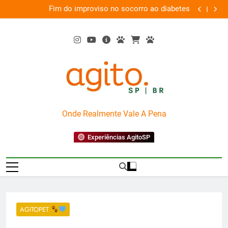
Skip
Fim do improviso no socorro ao diabetes
Wet’n 
to
content
AgitoSP
Onde Realmente Vale A Pena
Experiências AgitoSP
AGITOPET