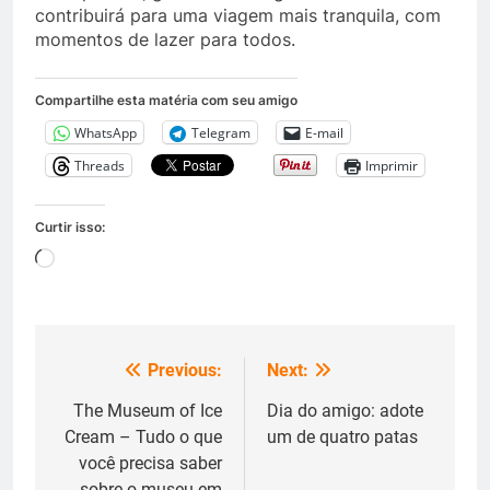
contribuirá para uma viagem mais tranquila, com
momentos de lazer para todos.
Compartilhe esta matéria com seu amigo
WhatsApp
Telegram
E-mail
Threads
Imprimir
Curtir isso:
Carregando...
Previous:
Next:
Navegação
de
The Museum of Ice
Dia do amigo: adote
Cream – Tudo o que
um de quatro patas
Post
você precisa saber
sobre o museu em