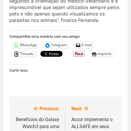
seguindo a orientação do médico-veterinário e é
imprescindível que sejam utilizados sempre pelos
pets e não apenas quando visualizamos os
parasitas nos animais”, finaliza Fernanda.
Compartilhe esta matéria com seu amigo
WhatsApp
Telegram
E-mail
Threads
Imprimir
Curtir isso:
Previous:
Next:
Navegação
de
Benefícios do Galaxy
Accor implementa o
Watch3 para uma
ALLSAFE em seus