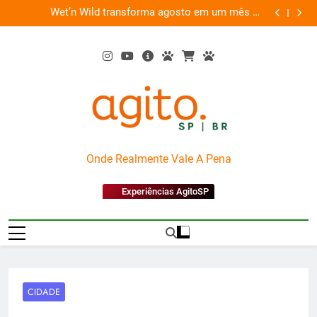
Skip
es
Wet’n Wild transforma agosto em um mês de
“Led Zep
to
diversão e conexão
content
AgitoSP
Onde Realmente Vale A Pena
Experiências AgitoSP
CIDADE