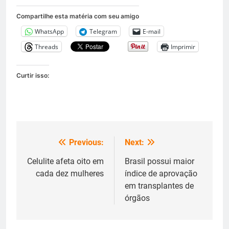
Compartilhe esta matéria com seu amigo
WhatsApp
Telegram
E-mail
Threads
Imprimir
Curtir isso:
Previous:
Next:
Navegação
de
Celulite afeta oito em
Brasil possui maior
cada dez mulheres
índice de aprovação
Post
em transplantes de
órgãos