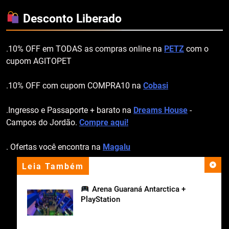
Desconto Liberado
.10% OFF em TODAS as compras online na
PETZ
com o
cupom AGITOPET
.10% OFF com cupom COMPRA10 na
Cobasi
.Ingresso e Passaporte + barato na
Dreams House
-
Campos do Jordão.
Compre aqui!
. Ofertas você encontra na
Magalu
Leia Também
apoio institucional
Arena Guaraná Antarctica +
PlayStation