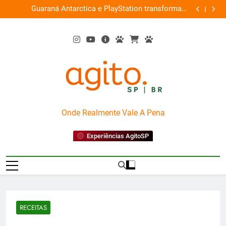
Skip
ce
Guaraná Antarctica e PlayStation transformam
Busch Gard
0%
to
shopping em arena gamer gratuita
content
AgitoSP
Onde Realmente Vale A Pena
Experiências AgitoSP
RECEITAS