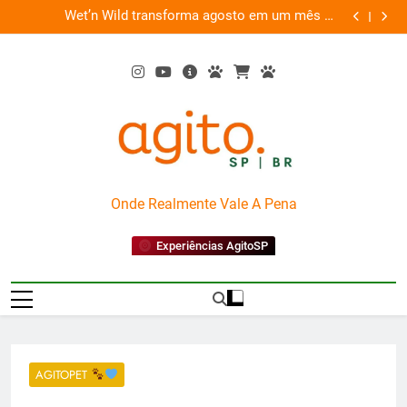
Skip
es
Wet’n Wild transforma agosto em um mês de
“Led Zep
to
diversão e conexão
content
AgitoSP
Onde Realmente Vale A Pena
Experiências AgitoSP
AGITOPET