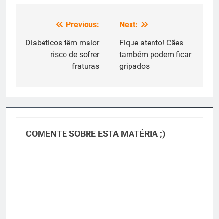
Previous:
Next:
Navegação
de
Diabéticos têm maior
Fique atento! Cães
risco de sofrer
também podem ficar
Post
fraturas
gripados
COMENTE SOBRE ESTA MATÉRIA ;)